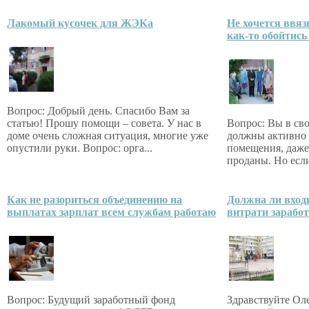
Лакомый кусочек для ЖЭКа
Не хочется ввяз
как-то обойтись 
Вопрос: Добрый день. Спасибо Вам за
статью! Прошу помощи – совета. У нас в
Вопрос: Вы в сво
доме очень сложная ситуация, многие уже
должны активно 
опустили руки. Вопрос: орга...
помещения, даже
проданы. Но если
Как не разориться объединению на
Должна ли входи
выплатах зарплат всем службам работаю
витрати заработ
Вопрос: Будущий заработный фонд
Здравствуйте Оле