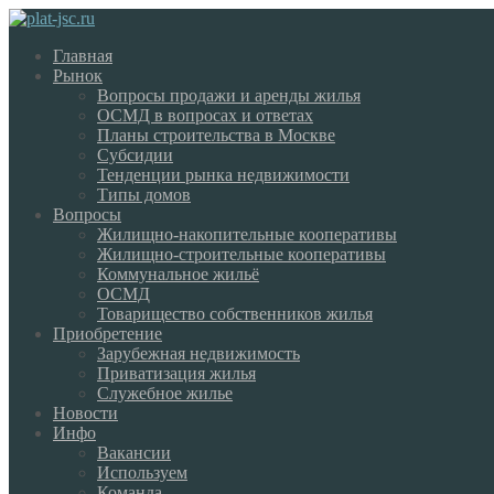
Главная
Рынок
Вопросы продажи и аренды жилья
ОСМД в вопросах и ответах
Планы строительства в Москве
Субсидии
Тенденции рынка недвижимости
Типы домов
Вопросы
Жилищно-накопительные кооперативы
Жилищно-строительные кооперативы
Коммунальное жильё
ОСМД
Товарищество собственников жилья
Приобретение
Зарубежная недвижимость
Приватизация жилья
Служебное жилье
Новости
Инфо
Вакансии
Используем
Команда