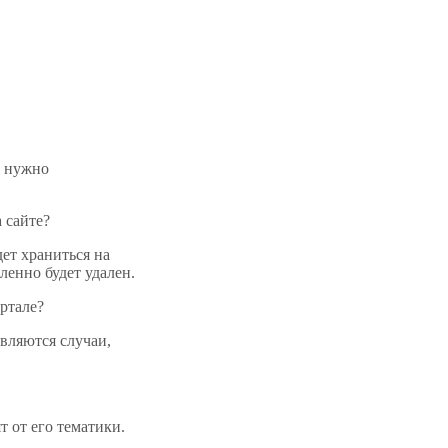
м нужно
 сайте?
дет храниться на
ленно будет удален.
ртале?
вляются случаи,
т от его тематики.