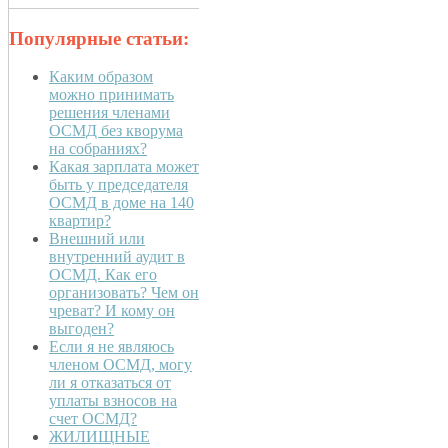
Популярные статьи:
Каким образом
можно принимать
решения членами
ОСМД без кворума
на собраниях?
Какая зарплата может
быть у председателя
ОСМД в доме на 140
квартир?
Внешний или
внутренний аудит в
ОСМД. Как его
организовать? Чем он
чреват? И кому он
выгоден?
Если я не являюсь
членом ОСМД, могу
ли я отказаться от
уплаты взносов на
счет ОСМД?
ЖИЛИЩНЫЕ