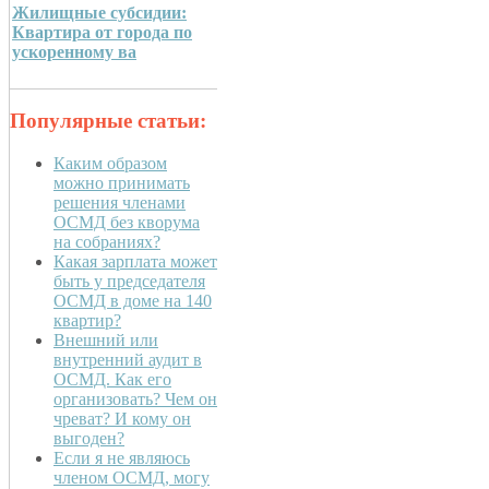
Жилищные субсидии:
Квартира от города по
ускоренному ва
Популярные статьи:
Каким образом
можно принимать
решения членами
ОСМД без кворума
на собраниях?
Какая зарплата может
быть у председателя
ОСМД в доме на 140
квартир?
Внешний или
внутренний аудит в
ОСМД. Как его
организовать? Чем он
чреват? И кому он
выгоден?
Если я не являюсь
членом ОСМД, могу