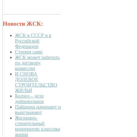
Новости ЖСК:
ЖСК в СССР и в
Российской
Федерации
Строим сами
ЖСК может работать
по договору
комиссии
И СНОВА
ДОЛЕВОЕ
СТРОИТЕЛЬСТВО
ЖИЛЬЯ
Колхоз – дело
добровольное
Пайщики начинают и
выигрывают
Жилищно-
строительный
кооператив: классика
жанра