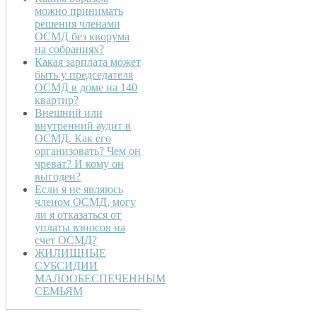
можно принимать
решения членами
ОСМД без кворума
на собраниях?
Какая зарплата может
быть у председателя
ОСМД в доме на 140
квартир?
Внешний или
внутренний аудит в
ОСМД. Как его
организовать? Чем он
чреват? И кому он
выгоден?
Если я не являюсь
членом ОСМД, могу
ли я отказаться от
уплаты взносов на
счет ОСМД?
ЖИЛИЩНЫЕ
СУБСИДИИ
МАЛООБЕСПЕЧЕННЫМ
СЕМЬЯМ