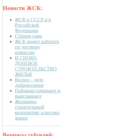
Новости ЖСК:
ЖСК в СССР и в
Российской
Федерации
Строим сами
ЖСК может работать
по договору
комиссии
И СНОВА
ДОЛЕВОЕ
СТРОИТЕЛЬСТВО
ЖИЛЬЯ
Колхоз – дело
добровольное
Пайщики начинают и
выигрывают
Жилищно-
строительный
кооператив: классика
жанра
Вопросы субсидий: