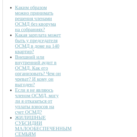
Каким образом
можно принимать
решения членами
ОСМД без кворума
на собраниях?
Какая зарплата может
быть у председателя
ОСМД в доме на 140
квартир?
Внешний или
внутренний аудит в
ОСМД. Как его
организовать? Чем он
чреват? И кому он
выгоден?
Если я не являюсь
членом ОСМД, могу
ли я отказаться от
уплаты взносов на
счет ОСМД?
ЖИЛИЩНЫЕ
СУБСИДИИ
МАЛООБЕСПЕЧЕННЫМ
СЕМЬЯМ