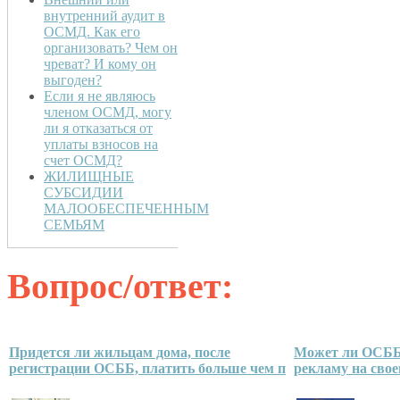
внутренний аудит в
ОСМД. Как его
организовать? Чем он
чреват? И кому он
выгоден?
Если я не являюсь
членом ОСМД, могу
ли я отказаться от
уплаты взносов на
счет ОСМД?
ЖИЛИЩНЫЕ
СУБСИДИИ
МАЛООБЕСПЕЧЕННЫМ
СЕМЬЯМ
Вопрос/ответ:
Придется ли жильцам дома, после
Может ли ОСББ
регистрации ОСББ, платить больше чем п
рекламу на свое