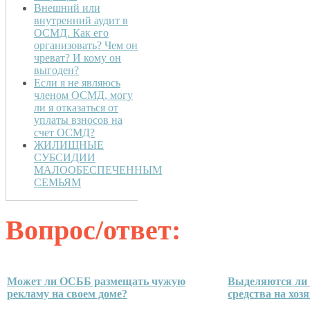
Внешний или
внутренний аудит в
ОСМД. Как его
организовать? Чем он
чреват? И кому он
выгоден?
Если я не являюсь
членом ОСМД, могу
ли я отказаться от
уплаты взносов на
счет ОСМД?
ЖИЛИЩНЫЕ
СУБСИДИИ
МАЛООБЕСПЕЧЕННЫМ
СЕМЬЯМ
Вопрос/ответ:
Может ли ОСББ размещать чужую
Выделяются ли 
рекламу на своем доме?
средства на хоз