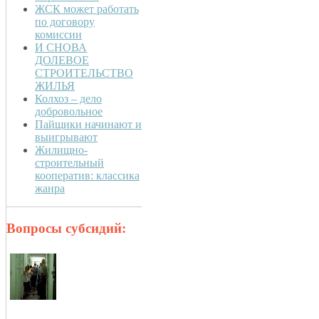
ЖСК может работать
по договору
комиссии
И СНОВА
ДОЛЕВОЕ
СТРОИТЕЛЬСТВО
ЖИЛЬЯ
Колхоз – дело
добровольное
Пайщики начинают и
выигрывают
Жилищно-
строительный
кооператив: классика
жанра
Вопросы субсидий: