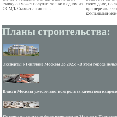
ставку он может получать только в одном из
своем доме, но 
ОСМД. Сможет ли он на...
при перезаключе
компаниями-моно
Планы строительства:
Эксперты о Генплане Москвы до 2025: «В этом городе нельз
Власти Москвы ужесточают контроль за качеством капрем
По единому генплану будут развиваться Москва и Подмоск