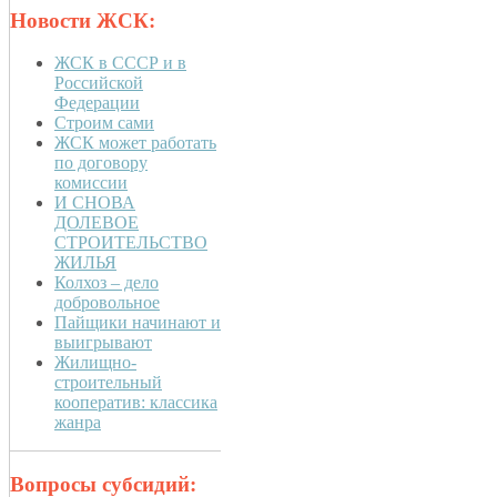
Новости ЖСК:
ЖСК в СССР и в
Российской
Федерации
Строим сами
ЖСК может работать
по договору
комиссии
И СНОВА
ДОЛЕВОЕ
СТРОИТЕЛЬСТВО
ЖИЛЬЯ
Колхоз – дело
добровольное
Пайщики начинают и
выигрывают
Жилищно-
строительный
кооператив: классика
жанра
Вопросы субсидий: