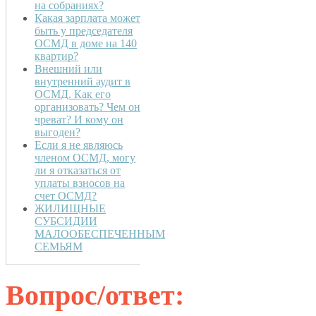
на собраниях?
Какая зарплата может
быть у председателя
ОСМД в доме на 140
квартир?
Внешний или
внутренний аудит в
ОСМД. Как его
организовать? Чем он
чреват? И кому он
выгоден?
Если я не являюсь
членом ОСМД, могу
ли я отказаться от
уплаты взносов на
счет ОСМД?
ЖИЛИЩНЫЕ
СУБСИДИИ
МАЛООБЕСПЕЧЕННЫМ
СЕМЬЯМ
Вопрос/ответ: