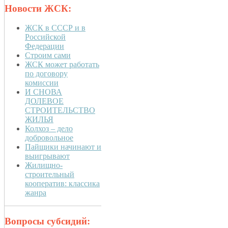
Новости ЖСК:
ЖСК в СССР и в
Российской
Федерации
Строим сами
ЖСК может работать
по договору
комиссии
И СНОВА
ДОЛЕВОЕ
СТРОИТЕЛЬСТВО
ЖИЛЬЯ
Колхоз – дело
добровольное
Пайщики начинают и
выигрывают
Жилищно-
строительный
кооператив: классика
жанра
Вопросы субсидий: