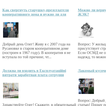
Как свергнуть старушку-председателя
Можно ли верну
кооперативного дома и нужно ли для
ЖЭК?
Добрый день Олег! Живу я с 2007 года на
Вопрос: У жильц
Русановке в старом кооперативном доме
присутствует ст
(построен в 1967 году). В кооператив я не
Если ОСМД не о
вступала по той причине, чт...
надежд, то можно
Должна ли входить в Експлуатаційні
Лакомый кусоч
витрати заработная плата сотрудни
Вопрос: Добрый 
Здравствуйте Олег! Скажите, в обязательный
статью! Прошу по