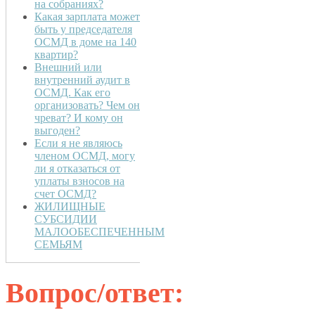
на собраниях?
Какая зарплата может
быть у председателя
ОСМД в доме на 140
квартир?
Внешний или
внутренний аудит в
ОСМД. Как его
организовать? Чем он
чреват? И кому он
выгоден?
Если я не являюсь
членом ОСМД, могу
ли я отказаться от
уплаты взносов на
счет ОСМД?
ЖИЛИЩНЫЕ
СУБСИДИИ
МАЛООБЕСПЕЧЕННЫМ
СЕМЬЯМ
Вопрос/ответ: