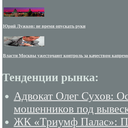
Юрий Лужков: не время опускать руки
Власти Москвы ужесточают контроль за качеством капрем
Тенденции рынка:
Адвокат Олег Сухов: О
мошенников под вывеск
ЖК «Триумф Палас»: По