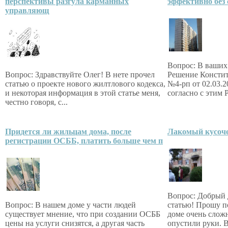
перспективы разгула карманных
эффективно без
управляющ
Вопрос: В ваших
Вопрос: Здравствуйте Олег! В нете прочел
Решение Консти
статью о проекте нового жилтлового кодекса,
№4-рп от 02.03.2
и некоторая информация в этой статье меня,
согласно с этим 
честно говоря, с...
Придется ли жильцам дома, после
Лакомый кусоч
регистрации ОСББ, платить больше чем п
Вопрос: Добрый 
Вопрос: В нашем доме у части людей
статью! Прошу по
существует мнение, что при создании ОСББ
доме очень слож
цены на услуги снизятся, а другая часть
опустили руки. В