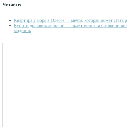
Читайте:
Квартира у моря в Одессе — мечта, которая может стать 
Купити дощовик жіночий — практичний та стильний вибі
модниць